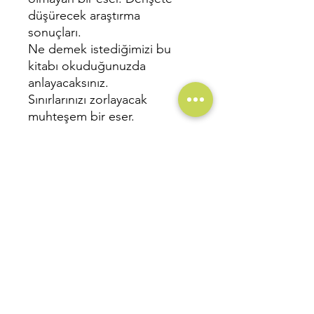
düşürecek araştırma
sonuçları.
Ne demek istediğimizi bu
kitabı okuduğunuzda
anlayacaksınız.
Sınırlarınızı zorlayacak
muhteşem bir eser.
____________
Sayfa Sayısı:
212
Baskı Sayısı: 1
. Baskı
Baskı Tarihi:
Ekim 2023,
Ankara
Baskı Boyutu:
13,5 x 21 cm
Kağıt Cinsi:
Enso 60 gr
Renk:
Tek renk
ISBN:
978-625-98953-0-7