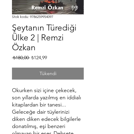
Stok kodu: 9786259954097
Şeytanın Türediği
Ülke 2 | Remzi
Özkan
Normal
İndirimli
 ₺180,00 
₺124,99
Fiyat
Fiyat
Tükendi
Okurken sizi içine çekecek,
son yıllarda yazılmış en iddialı
kitaplardan bir tanesi...
Geleceğe dair tüylerinizi
diken diken edecek bilgilerle
donatılmış, eşi benzeri
olmayan bir eser. Dehşete