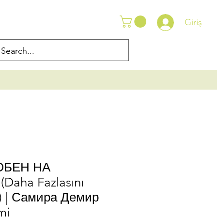
Giriş
ОБЕН НА
aha Fazlasını
n) | Самира Демир
mi