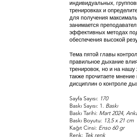
индивидуальных, группов
тренировках и определит
для получения максимальн
занимается преподаватель
эффективных методах по
обеспечения высокой резу
Тема пятой главы контрол
правильное дыхание влияе
тренировок, но и на нашу 
также прочитаете мнение
дисциплин о контроле ды
Sayfa Sayısı:
170
Baskı Sayısı: 1
. Baskı
Baskı Tarihi:
Mart 2024, Ank
Baskı Boyutu:
13,5 x 21 cm
Kağıt Cinsi:
Enso 60 gr
Renk:
Tek renk