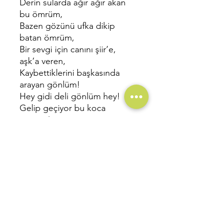
Derin sularda ağır ağır akan
bu ömrüm,
Bazen gözünü ufka dikip
batan ömrüm,
Bir sevgi için canını şiir’e,
aşk’a veren,
Kaybettiklerini başkasında
arayan gönlüm!
Hey gidi deli gönlüm hey!
Gelip geçiyor bu koca
ömrüm!..
____________
Sayfa Sayısı:
112
Baskı Sayısı: 1
. Baskı
Baskı Tarihi:
Ekim 2023,
Ankara
Baskı Boyutu:
13,5 x 21 cm