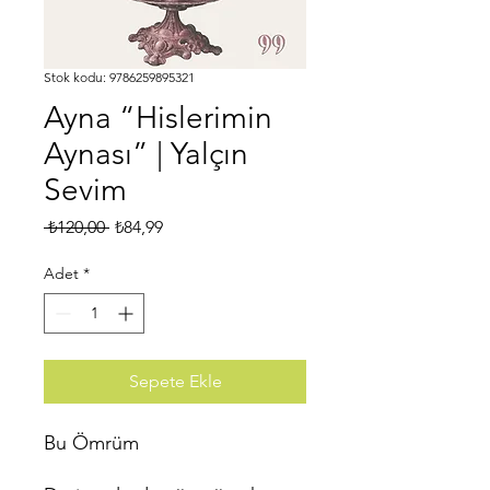
Stok kodu: 9786259895321
Ayna “Hislerimin
Aynası” | Yalçın
Sevim
Normal
İndirimli
 ₺120,00 
₺84,99
Fiyat
Fiyat
Adet
*
Sepete Ekle
Bu Ömrüm