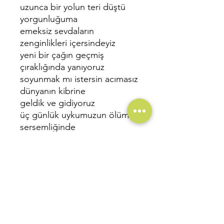
uzunca bir yolun teri düştü
yorgunluğuma
emeksiz sevdaların
zenginlikleri içersindeyiz
yeni bir çağın geçmiş
çıraklığında yanıyoruz
soyunmak mı istersin acımasız
dünyanın kibrine
geldik ve gidiyoruz
üç günlük uykumuzun ölüm
sersemliğinde
yağmur kokusundaki toprak
binlerce insanın anılarını
saklamışçasına geliyor
Sayfa Sayısı: 76
Baskı Sayısı: 1
. Baskı
Baskı Tarihi:
Mart 2024,
Ankara