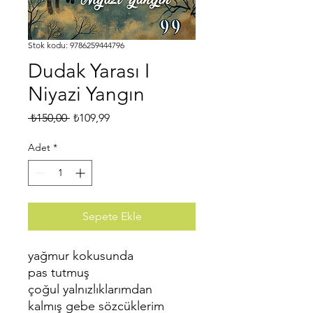
Stok kodu: 9786259444796
Dudak Yarası I
Niyazi Yangın
Normal
İndirimli
 ₺150,00 
₺109,99
Fiyat
Fiyat
Adet
*
Sepete Ekle
yağmur kokusunda
pas tutmuş
çoğul yalnızlıklarımdan
kalmış gebe sözcüklerim