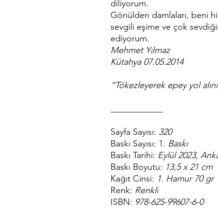
diliyorum.
Gönülden damlaları, beni hi
sevgili eşime ve çok sevdiğ
ediyorum.
Mehmet Yılmaz
Kütahya 07.05.2014
“Tökezleyerek epey yol alını
____________
Sayfa Sayısı:
320
Baskı Sayısı: 1
. Baskı
Baskı Tarihi:
Eylül 2023, Ank
Baskı Boyutu:
13,5 x 21 cm
Kağıt Cinsi:
1. Hamur 70 gr
Renk:
Renkli
ISBN:
978-625-99607-6-0