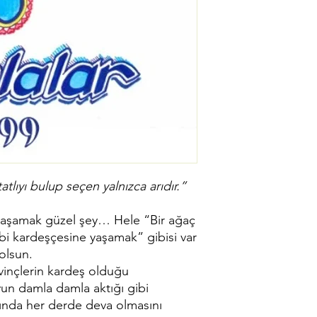
tlıyı bulup seçen yalnızca arıdır.”
yaşamak güzel şey… Hele “Bir ağaç
ibi kardeşçesine yaşamak” gibisi var
olsun.
evinçlerin kardeş olduğu
un damla damla aktığı gibi
nda her derde deva olmasını