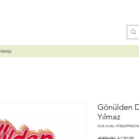
 Kimiz
Gönülden D
Yılmaz
Stok kodu: 978625996076
Normal
İn
 ₺200,00 
₺129,99