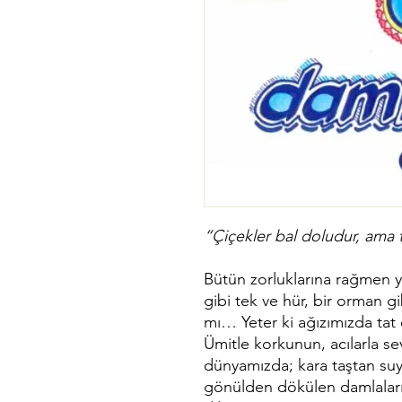
“Çiçekler bal doludur, ama ta
Bütün zorluklarına rağmen 
gibi tek ve hür, bir orman g
mı… Yeter ki ağızımızda tat 
Ümitle korkunun, acılarla s
dünyamızda; kara taştan suy
gönülden dökülen damlaları