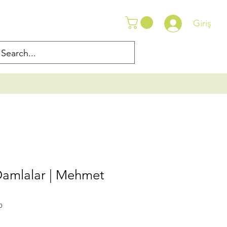
Giriş
amlalar | Mehmet
0
dirimli