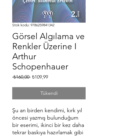
Stok kodu: 9786259841342
Görsel Algılama ve
Renkler Üzerine I
Arthur
Schopenhauer
Normal
İndirimli
 ₺160,00 
₺109,99
Fiyat
Fiyat
Tükendi
Şu an birden kendimi, kırk yıl
öncesi yazmış bulunduğum
bir eserimi, ikinci bir kez daha
tekrar baskıya hazırlamak gibi