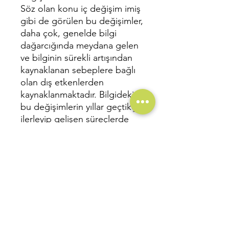
Söz olan konu iç değişim imiş
gibi de görülen bu değişimler,
daha çok, genelde bilgi
dağarcığında meydana gelen
ve bilginin sürekli artışından
kaynaklanan sebeplere bağlı
olan dış etkenlerden
kaynaklanmaktadır. Bilgideki
bu değişimlerin yıllar geçtikçe
ilerleyip gelişen süreçlerde
artışının meydana gelmesi,
akıp giden şu zamanda,
birtakım revizyonlara ihtiyaç
duyulacak değişimlerin
meydana gelmesini de
elbette tetiklemekte ve bu
durum normal
karşılanabilinecek işlerden de