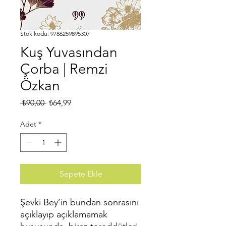
Stok kodu: 9786259895307
Kuş Yuvasından
Çorba | Remzi
Özkan
Normal
İndirimli
 ₺90,00 
₺64,99
Fiyat
Fiyat
Adet
*
Sepete Ekle
Şevki Bey’in bundan sonrasını
açıklayıp açıklamamak