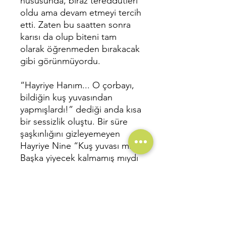
hususunda, biraz tereddütleri
oldu ama devam etmeyi tercih
etti. Zaten bu saatten sonra
karısı da olup biteni tam
olarak öğrenmeden bırakacak
gibi görünmüyordu.
“Hayriye Hanım... O çorbayı,
bildiğin kuş yuvasından
yapmışlardı!” dediği anda kısa
bir sessizlik oluştu. Bir süre
şaşkınlığını gizleyemeyen
Hayriye Nine “Kuş yuvası mı?
Başka yiyecek kalmamış mıydı
koca memlekete?” diye
sordu.
____________