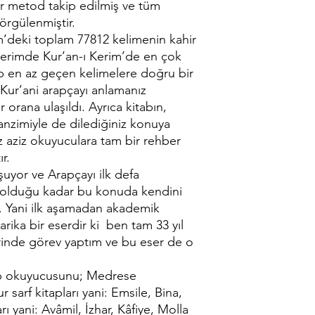
ir metod takip edilmiş ve tüm
örgülenmiştir.
m’deki toplam 77812 kelimenin kahir
Eserimde Kur’an-ı Kerim’de en çok
p en az geçen kelimelere doğru bir
Kur’ani arapçayı anlamanız
r orana ulaşıldı. Ayrıca kitabın,
anzimiyle de dilediğiniz konuya
iz aziz okuyuculara tam bir rehber
r.
şuyor ve Arapçayı ilk defa
 olduğu kadar bu konuda kendini
ir. Yani ilk aşamadan akademik
rika bir eserdir ki ben tam 33 yıl
rinde görev yaptım ve bu eser de o
ap okuyucusunu; Medrese
arf kitapları yani: Emsile, Bina,
rı yani: Avâmil, İzhar, Kâfiye, Molla