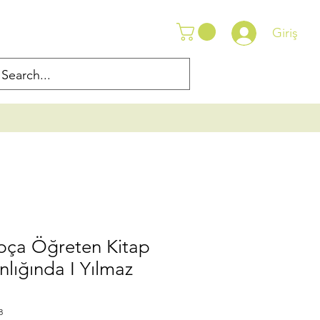
Giriş
apça Öğreten Kitap
nlığında I Yılmaz
8