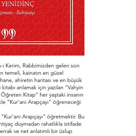
an-ı Kerim, Rabbimizden gelen son
’ın temeli, kainatın en güzel
hane, ahiretin haritası ve en büyük
i kitabı anlamak için yazılan “Vahyin
 Öğreten Kitap” her yaştaki insanın
vkle “Kur’ani Arapçayı” öğreneceği
“Kur’ani Arapçayı” öğretmektir. Bu
htiyaç duymadan rahatlıkla istifade
berrak ve net anlatımlı bir üslup