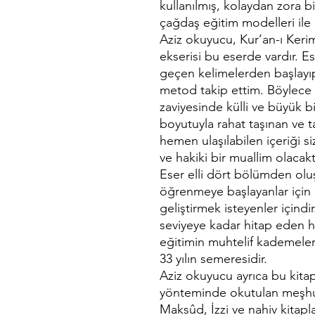
kullanılmış, kolaydan zora b
çağdaş eğitim modelleri ile 
Aziz okuyucu, Kur’an-ı Keri
ekserisi bu eserde vardır. 
geçen kelimelerden başlayı
metod takip ettim. Böylece 
zaviyesinde külli ve büyük bi
boyutuyla rahat taşınan ve t
hemen ulaşılabilen içeriği s
ve hakiki bir muallim olacaktı
Eser elli dört bölümden olu
öğrenmeye başlayanlar için
geliştirmek isteyenler içind
seviyeye kadar hitap eden ha
eğitimin muhtelif kademele
33 yılın semeresidir.
Aziz okuyucu ayrıca bu kit
yönteminde okutulan meşhur s
Maksûd, İzzi ve nahiv kitapla