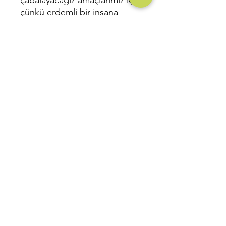
çabalayacağız amaçlarımız için
çünkü erdemli bir insana
durmak yakışmaz ve önümüze
çıkan engelleri birer birer
atlatmanın yollarını arayacağız.
Bu kitabımızda insanların
hatalarını, olumlu ve olumsuz
davranışlarını detaylıca anlattık
ve bu durumdan nasıl doğru
yola çıkacağımıza değindik.
Eksikliklerimiz ve yanlışlarımız
varsa da affınıza sığınıyorum,
sevgi ve saygılarımla...
____________
Sayfa Sayısı:
152
Baskı Sayısı: 1
. Baskı