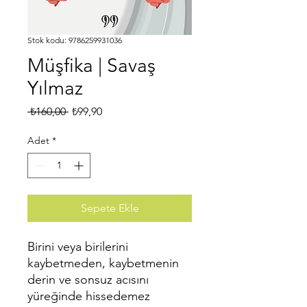
Stok kodu: 9786259931036
Müşfika | Savaş
Yılmaz
Normal
İndirimli
 ₺160,00 
₺99,90
Fiyat
Fiyat
Adet
*
Sepete Ekle
Birini veya birilerini
kaybetmeden, kaybetmenin
derin ve sonsuz acısını
yüreğinde hissedemez