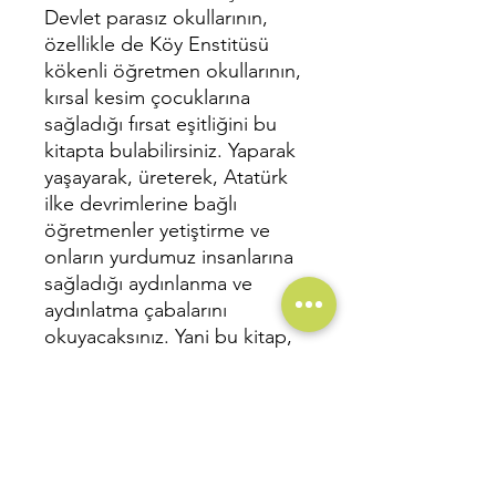
Devlet parasız okullarının,
özellikle de Köy Enstitüsü
kökenli öğretmen okullarının,
kırsal kesim çocuklarına
sağladığı fırsat eşitliğini bu
kitapta bulabilirsiniz. Yaparak
yaşayarak, üreterek, Atatürk
ilke devrimlerine bağlı
öğretmenler yetiştirme ve
onların yurdumuz insanlarına
sağladığı aydınlanma ve
aydınlatma çabalarını
okuyacaksınız. Yani bu kitap,
1960 yılından günümüze
yansıyan eğitim, öğretim
çabalarını gözler önüne
sermektedir.