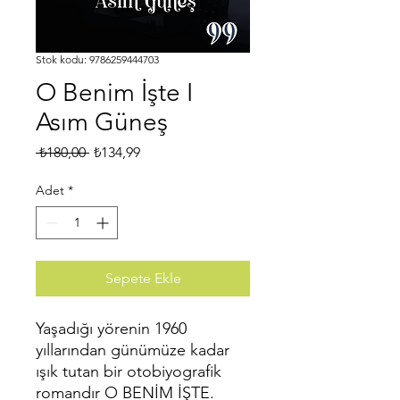
Stok kodu: 9786259444703
O Benim İşte I
Asım Güneş
Normal
İndirimli
 ₺180,00 
₺134,99
Fiyat
Fiyat
Adet
*
Sepete Ekle
Yaşadığı yörenin 1960
yıllarından günümüze kadar
ışık tutan bir otobiyografik
romandır O BENİM İŞTE.