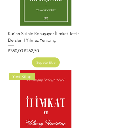
Kur’an Sizinle Konuşuyor İlimkat Tefsir
Dersleri I Yılmaz Yenidinç
Normal Fiyat
İndirimli Fiyat
₺350,00
₺262,50
Sepete Ekle
Yeni Kitap