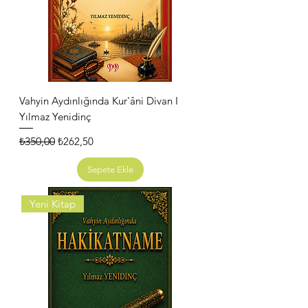
Vahyin Aydınlığında Kur'âni Divan I
Yılmaz Yenidinç
Normal Fiyat
İndirimli Fiyat
₺350,00
₺262,50
Sepete Ekle
Yeni Kitap