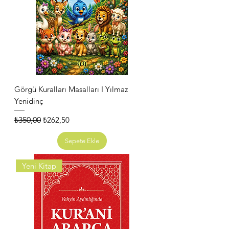
Görgü Kuralları Masalları I Yılmaz
Yenidinç
Normal Fiyat
İndirimli Fiyat
₺350,00
₺262,50
Sepete Ekle
Yeni Kitap