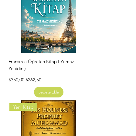
Fransızca Öğreten Kitap I Yılmaz
Yenidinç
Normal Fiyat
İndirimli Fiyat
₺350,00
₺262,50
Sepete Ekle
Yeni Kitap