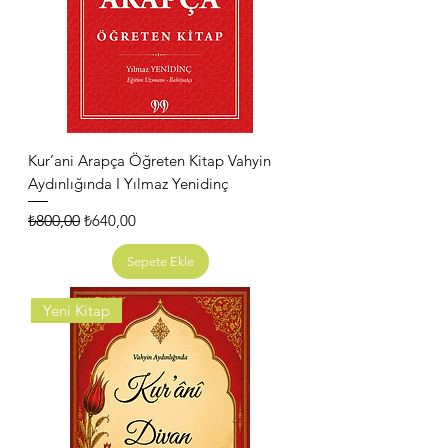
Kur’ani Arapça Öğreten Kitap Vahyin
Aydınlığında I Yılmaz Yenidinç
Normal Fiyat
İndirimli Fiyat
₺800,00
₺640,00
Sepete Ekle
Yeni Kitap