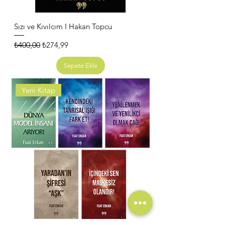
Sızı ve Kıvılcım I Hakan Topcu
Normal Fiyat
İndirimli Fiyat
₺400,00
₺274,99
Sepete Ekle
Yeni Kitap