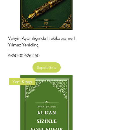
Vahyin Aydınlığında Hakikatname I
Yılmaz Yenidinç
Normal Fiyat
İndirimli Fiyat
₺350,00
₺262,50
Sepete Ekle
Yeni Kitap