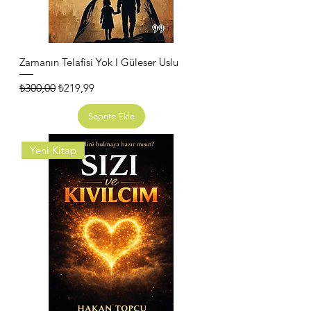
Zamanın Telafisi Yok I Güleser Uslu
Normal Fiyat
İndirimli Fiyat
₺300,00
₺219,99
Sepete Ekle
Yeni Kitap