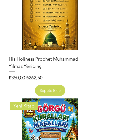
His Holiness Prophet Muhammad I
Yılmaz Yenidinç
Normal Fiyat
İndirimli Fiyat
₺350,00
₺262,50
Sepete Ekle
Yeni Kitap