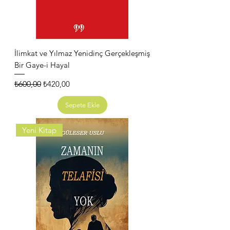
İlimkat ve Yılmaz Yenidinç Gerçekleşmiş
Bir Gaye-i Hayal
Normal Fiyat
İndirimli Fiyat
₺600,00
₺420,00
Sepete Ekle
Yeni Kitap