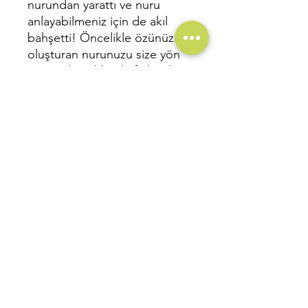
nurundan yarattı ve nuru
anlayabilmeniz için de akıl
bahşetti! Öncelikle özünüzü
oluşturan nurunuzu size yön
tayin eden aklınızla fark edin
ki oluşumları rahatlıkla
anlayabilin. Zira bu anlayışla
yaşamdaki yansıyışınız sizin
tanrısal ışığınızın sergilenişi
olacaktır!
Sayfa Sayısı: 230
Baskı Sayısı: 1
. Baskı
Baskı Tarihi:
Ağustos 2024,
Ankara
Baskı Boyutu:
13,5 x 21 cm
Kağıt Cinsi:
Enso 60 gr
Renk:
Tek renk