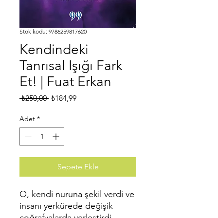
Stok kodu: 9786259817620
Kendindeki
Tanrısal Işığı Fark
Et! | Fuat Erkan
Normal
İndirimli
 ₺250,00 
₺184,99
Fiyat
Fiyat
Adet
*
Sepete Ekle
O, kendi nuruna şekil verdi ve
insanı yerkürede değişik
coğrafyalarda yerleştirdi.