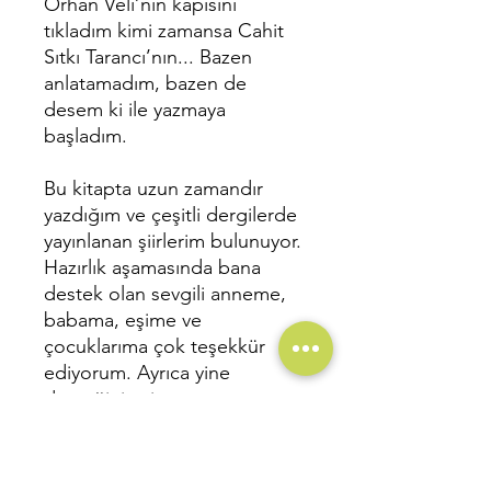
Orhan Veli’nin kapısını
tıkladım kimi zamansa Cahit
Sıtkı Tarancı’nın... Bazen
anlatamadım, bazen de
desem ki ile yazmaya
başladım.
Bu kitapta uzun zamandır
yazdığım ve çeşitli dergilerde
yayınlanan şiirlerim bulunuyor.
Hazırlık aşamasında bana
destek olan sevgili anneme,
babama, eşime ve
çocuklarıma çok teşekkür
ediyorum. Ayrıca yine
desteğini esirgemeyen
maailem ile dostlarıma da
sonsuz teşekkür ederken
sizlerin de beğenisine