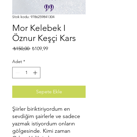
Stok kodu: 9786259841304
Mor Kelebek I
Öznur Keşçi Kars
Normal
İndirimli
 ₺150,00 
₺109,99
Fiyat
Fiyat
Adet
*
Sepete Ekle
Şiirler biriktiriyordum en
sevdiğim şairlerle ve sadece
yazmak istiyordum onların
gölgesinde. Kimi zaman