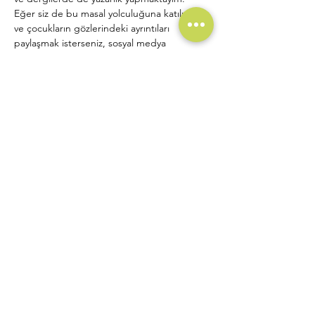
Eğer siz de bu masal yolculuğuna katılırsanız 
ve çocukların gözlerindeki ayrıntıları 
paylaşmak isterseniz, sosyal medya 
hesaplarımdan benimle iletişime 
geçebilirsiniz.
Unutmayın, her bir çocuk hikâyesi yeni bir 
maceradır ve ben de bu maceraları 
yazmaktan ve paylaşmaktan büyük keyif 
alıyorum. Birlikte hayal etmeye ve güzel 
dünyalar kurmaya hazır mısınız?
Sevgiler, Derya Yağmur
Instagram
@deryam.yagmur06
@derya.yagmur06
Deryaenes08.yagmur@gmail.com