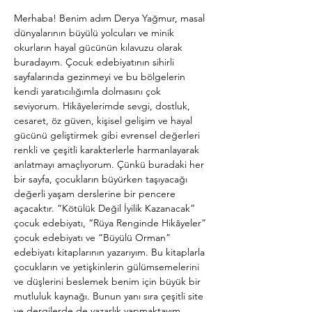
Merhaba! Benim adım Derya Yağmur, masal 
dünyalarının büyülü yolcuları ve minik 
okurların hayal gücünün kılavuzu olarak 
buradayım. Çocuk edebiyatının sihirli 
sayfalarında gezinmeyi ve bu bölgelerin 
kendi yaratıcılığımla dolmasını çok 
seviyorum. Hikâyelerimde sevgi, dostluk, 
cesaret, öz güven, kişisel gelişim ve hayal 
gücünü geliştirmek gibi evrensel değerleri 
renkli ve çeşitli karakterlerle harmanlayarak 
anlatmayı amaçlıyorum. Çünkü buradaki her 
bir sayfa, çocukların büyürken taşıyacağı 
değerli yaşam derslerine bir pencere 
açacaktır. “Kötülük Değil İyilik Kazanacak” 
çocuk edebiyatı, “Rüya Renginde Hikâyeler” 
çocuk edebiyatı ve “Büyülü Orman” 
edebiyatı kitaplarının yazarıyım. Bu kitaplarla 
çocukların ve yetişkinlerin gülümsemelerini 
ve düşlerini beslemek benim için büyük bir 
mutluluk kaynağı. Bunun yanı sıra çeşitli site 
ve dergilerde de yazarlık yapmaktayım. 