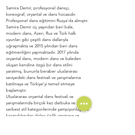
Samira Demir, profesyonel dansçı, 
koreograf, oryantal ve dans hocasıdır. 
Profesyonel dans eğitimini Rusya’da almıştır.
Samira Demir üç yaşından beri bale, 
modern dans, Azeri, Rus ve Türk halk 
oyunları gibi çeşitli dans dallarıyla 
uğraşmakta ve 2015 yılından beri dans 
eğitmenliğini yapmaktadır. 2017 yılında 
oryantal dans, modern dans ve baleden 
oluşan kendine özgü bir dans stilini 
yaratmış, bununla beraber uluslararası 
seviyedeki dans festivali ve yarışmalarına 
katılmaya ve Türkiye’yi temsil etmeye 
başlamıştır.
Uluslararası oryantal dans festivali ve 
yarışmalarında birçok kez darbuka ve 
serbest stil kategorilerinde şampiyonluğunu 
kazandığından dolayı jürilik yapmaya ve 
Türkiye başta olmak üzere Rusya, Ukrayna, 
Yunanistan, Sırbistan, Almanya’da kendi 
yarattığı tarzını öğretmeye başlamıştır. 