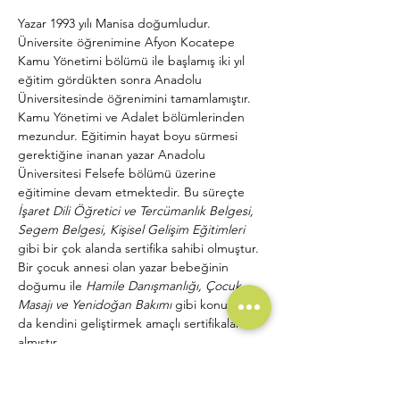
Yazar 1993 yılı Manisa doğumludur. 
Üniversite öğrenimine Afyon Kocatepe 
Kamu Yönetimi bölümü ile başlamış iki yıl 
eğitim gördükten sonra Anadolu 
Üniversitesinde öğrenimini tamamlamıştır. 
Kamu Yönetimi ve Adalet bölümlerinden 
mezundur. Eğitimin hayat boyu sürmesi 
gerektiğine inanan yazar Anadolu 
Üniversitesi Felsefe bölümü üzerine 
eğitimine devam etmektedir. Bu süreçte
İşaret Dili Öğretici ve Tercümanlık Belgesi, 
Segem Belgesi, Kişisel Gelişim Eğitimleri
gibi bir çok alanda sertifika sahibi olmuştur. 
Bir çocuk annesi olan yazar bebeğinin 
doğumu ile 
Hamile Danışmanlığı, Çocuk 
Masajı ve Yenidoğan Bakımı
 gibi konularda 
da kendini geliştirmek amaçlı sertifikalar 
almıştır.
Çalışma hayatına Uşak ilinde çağrı 
merkezinde başlamıştır. Üç yıl Denizli’de 
özel bir bankada gişe personeli olarak 